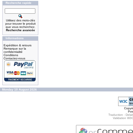
Recherche rapide
Utilisez des mots-clés
pour trouver le produit
que vous recherchez.
Recherche avancée
Informations
Expédition & retours
Remarque sur la
confidentialité
Conditions
Contactez-nous
Monday 10 August 2026
Copyr
Po
Traduction : Delab
Validation W3C