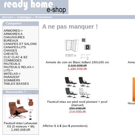
Accueil
»
Catalogue
»
Promotions
Catégories
A ne pas manquer !
ARMOIRES->
ARMOIRES A
CHAUSSURES
BUREAUX
CANAPES ET SALONS
CANAPES-LITS
CHAISES
CHEVETS
CLIC CLAC & BZ
COMMODES
Armoire de coin en Blanc brillant 160x160 cm
Armo
FAUTEUILS
2,116.00EUR
FAUTEUILS RELAX->
1,480.00EUR
LITS->
MATELAS->
PARAVENT
SOMMIERS
TABLES BASSES
Nouveautés ?
Fauteuil relax sur pied rond pivotant + pouf
Hous
(manuel)
259.00EUR
219.00EUR
Fauteuil relax Lahausse
Afficher
1
à
6
(sur
6
promotions)
XS (3 moteurs + lift)
1,490.00EUR