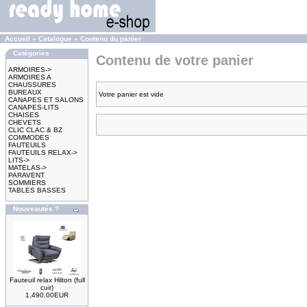
Accueil
»
Catalogue
»
Contenu du panier
Catégories
Contenu de votre panier
ARMOIRES->
ARMOIRES A
CHAUSSURES
BUREAUX
Votre panier est vide
CANAPES ET SALONS
CANAPES-LITS
CHAISES
CHEVETS
CLIC CLAC & BZ
COMMODES
FAUTEUILS
FAUTEUILS RELAX->
LITS->
MATELAS->
PARAVENT
SOMMIERS
TABLES BASSES
Nouveautés ?
Fauteuil relax Hilton (full
cuir)
1,490.00EUR