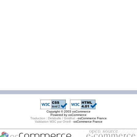
Copyright © 2003
osCommerce
Powered by
osCommerce
Traduction : Delaballe / Gnidhal -
osCommerce France
Validation W3C par Oneill -
osCommerce France