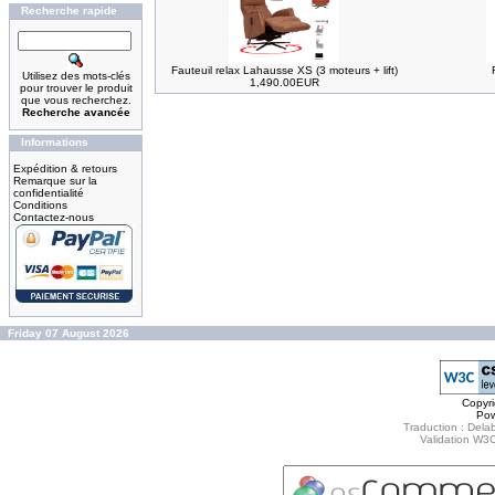
Recherche rapide
Fauteuil relax Lahausse XS (3 moteurs + lift)
Utilisez des mots-clés
1,490.00EUR
pour trouver le produit
que vous recherchez.
Recherche avancée
Informations
Expédition & retours
Remarque sur la
confidentialité
Conditions
Contactez-nous
Friday 07 August 2026
Copyr
Po
Traduction : Delab
Validation W3C