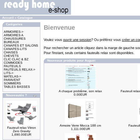
Accueil
»
Catalogue
Catégories
Bienvenue
ARMOIRES->
ARMOIRES A
CHAUSSURES
Voulez vous
ouvrir une session
? Ou préférez vous
créer un c
BUREAUX
CANAPES ET SALONS
Pour rechercher un article cliquez dans la marge de gauche sou
CANAPES-LITS
CHAISES
Pour l'instant, seuls certains fauteuils relax sont disponibles.
CHEVETS
CLIC CLAC & BZ
Nouveaux produits pour August
COMMODES
FAUTEUILS
FAUTEUILS RELAX->
LITS->
MATELAS->
PARAVENT
SOMMIERS
TABLES BASSES
A chaque problème, son relax
Fauteuil rela
0.00EUR
Nouveautés ?
Armoire Verre Mocca 188 cm
Fauteuil
Fauteuil relax Vitron
1,111.00EUR
Zero Gravity
1,690.00EUR