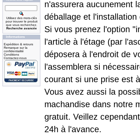
n'assurera aucunement l
déballage et l'installation
Utilisez des mots-clés
pour trouver le produit
que vous recherchez.
Si vous prenez l'option "in
Recherche avancée
Informations
l'article à l'étage (par l'
Expédition & retours
Remarque sur la
confidentialité
déposera à l'endroit de vo
Conditions
Contactez-nous
l'assemblera si nécessair
courant si une prise est à
Vous avez aussi la possib
machandise dans notre m
gratuit. Veillez cependa
24h à l'avance.