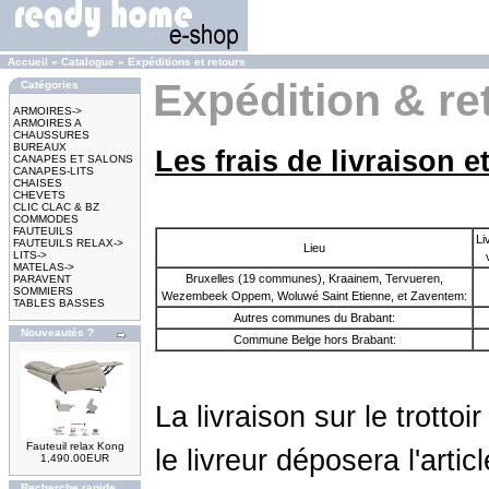
Accueil
»
Catalogue
»
Expéditions et retours
Expédition & re
Catégories
ARMOIRES->
ARMOIRES A
CHAUSSURES
BUREAUX
Les frais de livraison et
CANAPES ET SALONS
CANAPES-LITS
CHAISES
CHEVETS
CLIC CLAC & BZ
COMMODES
FAUTEUILS
Li
FAUTEUILS RELAX->
Lieu
LITS->
MATELAS->
Bruxelles (19 communes), Kraainem, Tervueren,
PARAVENT
SOMMIERS
Wezembeek Oppem, Woluwé Saint Etienne, et Zaventem:
TABLES BASSES
Autres communes du Brabant:
Nouveautés ?
Commune Belge hors Brabant:
La livraison sur le trotto
Fauteuil relax Kong
le livreur déposera l'arti
1,490.00EUR
Recherche rapide