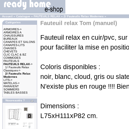
Accueil
»
Catalogue
»
FAUTEUILS RELAX
»
2/ Fauteuils Relax Modernes
»
Fauteuil relax Tom (manuel)
Catégories
ARMOIRES->
ARMOIRES A
Fauteuil relax en cuir/pvc, sur
CHAUSSURES
BUREAUX
CANAPES ET SALONS
CANAPES-LITS
pour faciliter la mise en positi
CHAISES
CHEVETS
CLIC CLAC & BZ
COMMODES
FAUTEUILS
FAUTEUILS RELAX
->
Coloris disponibles :
1/ Fauteuils Relax
Classiques->
2/ Fauteuils Relax
noir, blanc, cloud, gris ou slat
Modernes
LITS->
MATELAS->
N'existe plus en rouge !!!! Bien
PARAVENT
SOMMIERS
TABLES BASSES
Nouveautés ?
Dimensions :
L75xH111xP82 cm.