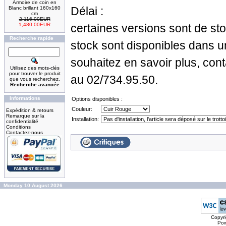
Armoire de coin en
Délai :
Blanc brillant 160x160
cm
2,116.00EUR
1,480.00EUR
certaines versions sont de st
Recherche rapide
stock sont disponibles dans u
souhaitez en savoir plus, con
Utilisez des mots-clés
pour trouver le produit
au 02/734.95.50.
que vous recherchez.
Recherche avancée
Informations
Options disponibles :
Couleur:
Expédition & retours
Remarque sur la
Installation:
confidentialité
Conditions
Contactez-nous
Monday 10 August 2026
Copyr
Po