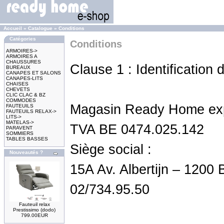
Accueil
»
Catalogue
»
Conditions
Catégories
Conditions
ARMOIRES->
ARMOIRES A
CHAUSSURES
Clause 1 : Identification
BUREAUX
CANAPES ET SALONS
CANAPES-LITS
CHAISES
CHEVETS
CLIC CLAC & BZ
COMMODES
Magasin Ready Home expl
FAUTEUILS
FAUTEUILS RELAX->
LITS->
MATELAS->
TVA BE 0474.025.142
PARAVENT
SOMMIERS
TABLES BASSES
Siège social :
Nouveautés ?
15A Av. Albertijn – 1200 
02/734.95.50
Fauteuil relax
Prestissimo (dodo)
799.00EUR