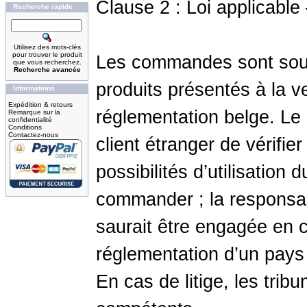
Clause 2 : Loi applicable 
Recherche rapide
Utilisez des mots-clés
pour trouver le produit
Les commandes sont soumi
que vous recherchez.
Recherche avancée
produits présentés à la v
Informations
Expédition & retours
réglementation belge. Le 
Remarque sur la
confidentialité
Conditions
Contactez-nous
client étranger de vérifie
possibilités d’utilisation 
commander ; la responsab
saurait être engagée en 
réglementation d’un pays é
En cas de litige, les trib