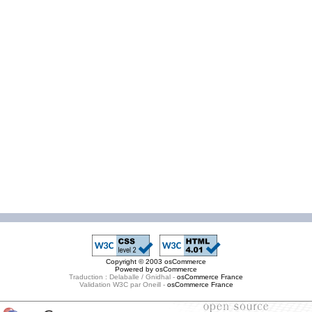
Copyright © 2003
osCommerce
Powered by
osCommerce
Traduction : Delaballe / Gnidhal -
osCommerce France
Validation W3C par Oneill -
osCommerce France