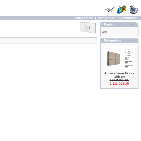
Mon compte
|
Voir panier
|
Commander
Panier
vide
Promotions
Armoire Verre Mocca
188 cm
1,852.00EUR
1,111.00EUR