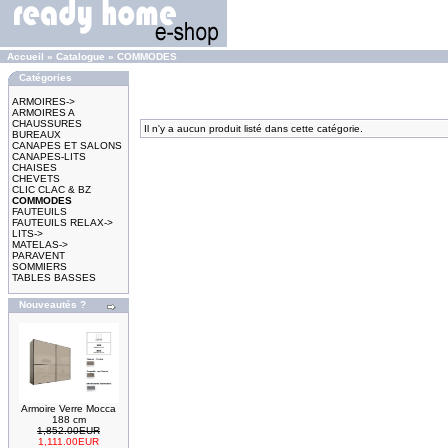
Accueil
»
Catalogue
»
COMMODES
Catégories
ARMOIRES->
ARMOIRES A
CHAUSSURES
Il n'y a aucun produit listé dans cette catégorie.
BUREAUX
CANAPES ET SALONS
CANAPES-LITS
CHAISES
CHEVETS
CLIC CLAC & BZ
COMMODES
FAUTEUILS
FAUTEUILS RELAX->
LITS->
MATELAS->
PARAVENT
SOMMIERS
TABLES BASSES
Nouveautés ?
Armoire Verre Mocca
188 cm
1,852.00EUR
1,111.00EUR