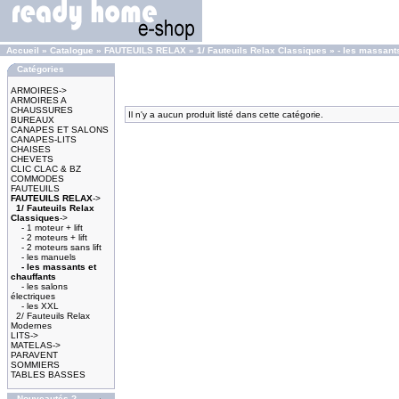
Accueil
»
Catalogue
»
FAUTEUILS RELAX
»
1/ Fauteuils Relax Classiques
»
- les massants
Catégories
ARMOIRES->
ARMOIRES A
CHAUSSURES
Il n'y a aucun produit listé dans cette catégorie.
BUREAUX
CANAPES ET SALONS
CANAPES-LITS
CHAISES
CHEVETS
CLIC CLAC & BZ
COMMODES
FAUTEUILS
FAUTEUILS RELAX
->
1/ Fauteuils Relax
Classiques
->
- 1 moteur + lift
- 2 moteurs + lift
- 2 moteurs sans lift
- les manuels
- les massants et
chauffants
- les salons
électriques
- les XXL
2/ Fauteuils Relax
Modernes
LITS->
MATELAS->
PARAVENT
SOMMIERS
TABLES BASSES
Nouveautés ?