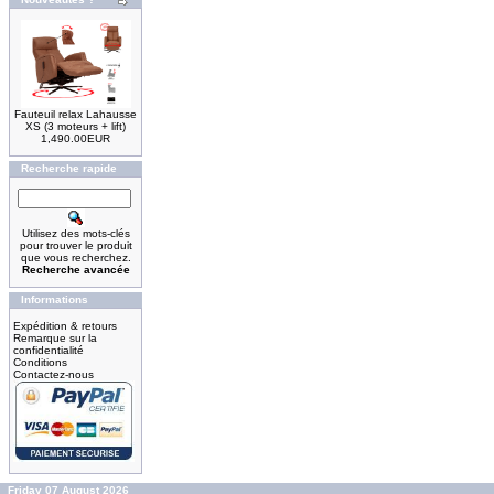
Fauteuil relax Lahausse
XS (3 moteurs + lift)
1,490.00EUR
Recherche rapide
Utilisez des mots-clés
pour trouver le produit
que vous recherchez.
Recherche avancée
Informations
Expédition & retours
Remarque sur la
confidentialité
Conditions
Contactez-nous
Friday 07 August 2026