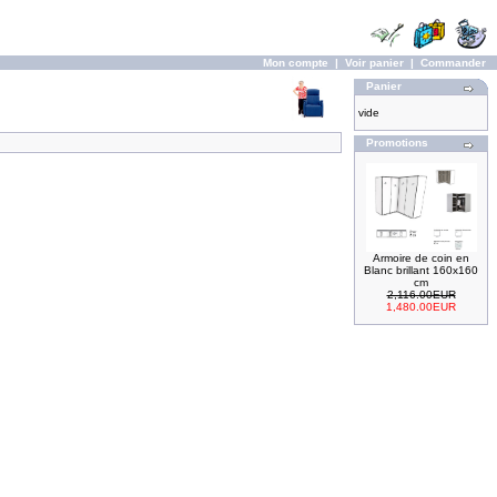
Mon compte
|
Voir panier
|
Commander
Panier
vide
Promotions
Armoire de coin en
Blanc brillant 160x160
cm
2,116.00EUR
1,480.00EUR