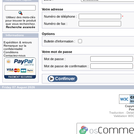
Votre adresse
Numéro de téléphone :
*
Utilisez des mots-clés
pour trouver le produit
Numéro de fax :
que vous recherchez.
Recherche avancée
Options
Informations
Bulletin d'information :
Expédition & retours
Remarque sur la
confidentialité
Votre mot de passe
Conditions
Contactez-nous
Mot de passe :
Mot de passe de confirmation :
Friday 07 August 2026
Copyr
Po
Traduction : Delab
Validation W3C