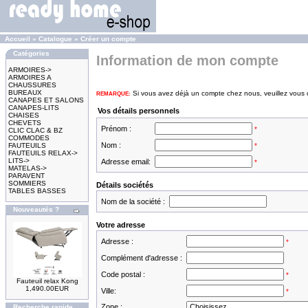
Accueil
»
Catalogue
»
Créer un compte
Catégories
Information de mon compte
ARMOIRES->
ARMOIRES A
CHAUSSURES
BUREAUX
Si vous avez déjà un compte chez nous, veuillez vous 
REMARQUE:
CANAPES ET SALONS
CANAPES-LITS
Vos détails personnels
CHAISES
CHEVETS
Prénom :
*
CLIC CLAC & BZ
COMMODES
Nom :
FAUTEUILS
*
FAUTEUILS RELAX->
LITS->
Adresse email:
*
MATELAS->
PARAVENT
SOMMIERS
Détails sociétés
TABLES BASSES
Nom de la société :
Nouveautés ?
Votre adresse
Adresse :
*
Complément d'adresse :
Code postal :
*
Fauteuil relax Kong
1,490.00EUR
Ville:
*
Zone :
Recherche rapide