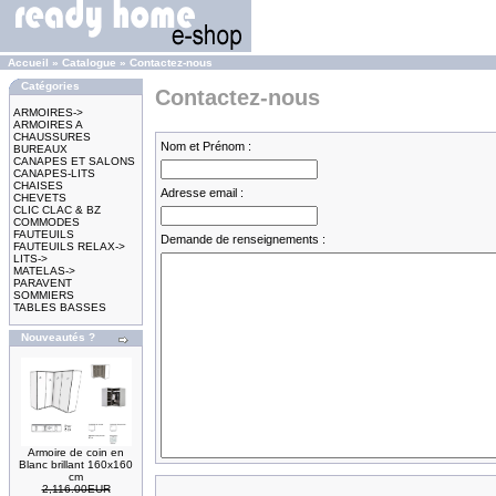
Accueil
»
Catalogue
»
Contactez-nous
Catégories
Contactez-nous
ARMOIRES->
ARMOIRES A
CHAUSSURES
Nom et Prénom :
BUREAUX
CANAPES ET SALONS
CANAPES-LITS
CHAISES
Adresse email :
CHEVETS
CLIC CLAC & BZ
COMMODES
FAUTEUILS
Demande de renseignements :
FAUTEUILS RELAX->
LITS->
MATELAS->
PARAVENT
SOMMIERS
TABLES BASSES
Nouveautés ?
Armoire de coin en
Blanc brillant 160x160
cm
2,116.00EUR