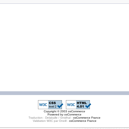
Copyright © 2003
osCommerce
Powered by
osCommerce
Traduction : Delaballe / Gnidhal -
osCommerce France
Validation W3C par Oneill -
osCommerce France