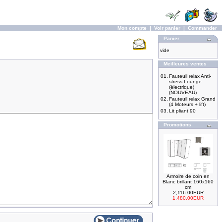
Mon compte
|
Voir panier
|
Commander
Panier
vide
Meilleures ventes
01.
Fauteuil relax Anti-
stress Lounge
(électrique)
(NOUVEAU)
02.
Fauteuil relax Grand
(4 Moteurs + lift)
03.
Lit pliant 90
Promotions
Armoire de coin en
Blanc brillant 160x160
cm
2,116.00EUR
1,480.00EUR