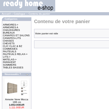
Accueil
»
Catalogue
»
Contenu du panier
Catégories
Contenu de votre panier
ARMOIRES->
ARMOIRES A
CHAUSSURES
BUREAUX
Votre panier est vide
CANAPES ET SALONS
CANAPES-LITS
CHAISES
CHEVETS
CLIC CLAC & BZ
COMMODES
FAUTEUILS
FAUTEUILS RELAX->
LITS->
MATELAS->
PARAVENT
SOMMIERS
TABLES BASSES
Nouveautés ?
Armoire Verre Mocca
188 cm
1,852.00EUR
1,111.00EUR