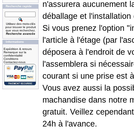
n'assurera aucunement l
Recherche rapide
déballage et l'installation
Utilisez des mots-clés
Si vous prenez l'option "in
pour trouver le produit
que vous recherchez.
Recherche avancée
l'article à l'étage (par l'
Informations
Expédition & retours
déposera à l'endroit de vo
Remarque sur la
confidentialité
Conditions
l'assemblera si nécessair
Contactez-nous
courant si une prise est à
Vous avez aussi la possib
machandise dans notre m
gratuit. Veillez cependa
24h à l'avance.