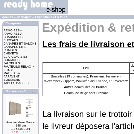
Accueil
»
Catalogue
»
Expéditions et retours
Expédition & re
Catégories
ARMOIRES->
ARMOIRES A
CHAUSSURES
BUREAUX
Les frais de livraison et
CANAPES ET SALONS
CANAPES-LITS
CHAISES
CHEVETS
CLIC CLAC & BZ
COMMODES
FAUTEUILS
Li
FAUTEUILS RELAX->
Lieu
LITS->
MATELAS->
Bruxelles (19 communes), Kraainem, Tervueren,
PARAVENT
SOMMIERS
Wezembeek Oppem, Woluwé Saint Etienne, et Zaventem:
TABLES BASSES
Autres communes du Brabant:
Nouveautés ?
Commune Belge hors Brabant:
La livraison sur le trotto
Armoire Verre Mocca
le livreur déposera l'arti
188 cm
1,852.00EUR
1,111.00EUR