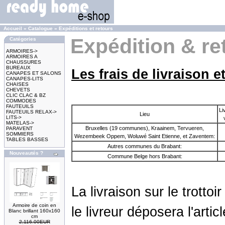
Accueil
»
Catalogue
»
Expéditions et retours
Expédition & re
Catégories
ARMOIRES->
ARMOIRES A
CHAUSSURES
BUREAUX
Les frais de livraison et
CANAPES ET SALONS
CANAPES-LITS
CHAISES
CHEVETS
CLIC CLAC & BZ
COMMODES
FAUTEUILS
Li
FAUTEUILS RELAX->
Lieu
LITS->
MATELAS->
Bruxelles (19 communes), Kraainem, Tervueren,
PARAVENT
SOMMIERS
Wezembeek Oppem, Woluwé Saint Etienne, et Zaventem:
TABLES BASSES
Autres communes du Brabant:
Nouveautés ?
Commune Belge hors Brabant:
La livraison sur le trotto
Armoire de coin en
le livreur déposera l'arti
Blanc brillant 160x160
cm
2,116.00EUR