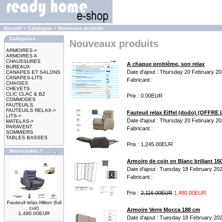
Accueil
»
Catalogue
»
Nouveaux produits
Catégories
Nouveaux produits
ARMOIRES->
ARMOIRES A
CHAUSSURES
A chaque problème, son relax
BUREAUX
Date d'ajout : Thursday 20 February 2
CANAPES ET SALONS
CANAPES-LITS
Fabricant :
CHAISES
CHEVETS
CLIC CLAC & BZ
Prix : 0.00EUR
COMMODES
FAUTEUILS
FAUTEUILS RELAX->
Fauteuil relax Eiffel (dodo) (OFFRE
LITS->
Date d'ajout : Thursday 20 February 2
MATELAS->
PARAVENT
Fabricant :
SOMMIERS
TABLES BASSES
Prix : 1,245.00EUR
Nouveautés ?
Armoire de coin en Blanc brillant 1
Date d'ajout : Tuesday 18 February 20
Fabricant :
Prix :
2,116.00EUR
1,480.00EUR
Fauteuil relax Hilton (full
cuir)
Armoire Verre Mocca 188 cm
1,490.00EUR
Date d'ajout : Tuesday 18 February 20