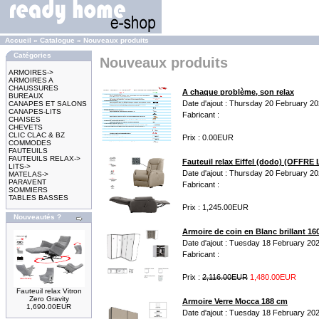
Accueil
»
Catalogue
»
Nouveaux produits
Catégories
Nouveaux produits
ARMOIRES->
ARMOIRES A
CHAUSSURES
A chaque problème, son relax
BUREAUX
Date d'ajout : Thursday 20 February 2
CANAPES ET SALONS
CANAPES-LITS
Fabricant :
CHAISES
CHEVETS
CLIC CLAC & BZ
Prix : 0.00EUR
COMMODES
FAUTEUILS
FAUTEUILS RELAX->
Fauteuil relax Eiffel (dodo) (OFFRE
LITS->
Date d'ajout : Thursday 20 February 2
MATELAS->
PARAVENT
Fabricant :
SOMMIERS
TABLES BASSES
Prix : 1,245.00EUR
Nouveautés ?
Armoire de coin en Blanc brillant 1
Date d'ajout : Tuesday 18 February 20
Fabricant :
Prix :
2,116.00EUR
1,480.00EUR
Fauteuil relax Vitron
Zero Gravity
Armoire Verre Mocca 188 cm
1,690.00EUR
Date d'ajout : Tuesday 18 February 20