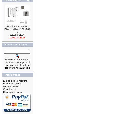
Armoire de coin en
Blanc brillant 160x160
cm
2,116.00EUR
1,480.00EUR
Recherche rapide
Utilisez des mots-clés
pour trouver le produit
que vous recherchez.
Recherche avancée
Informations
Expédition & retours
Remarque sur la
confidentialité
Conditions
Contactez-nous