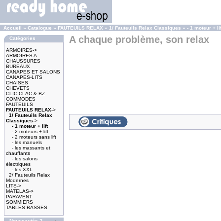
Accueil
»
Catalogue
»
FAUTEUILS RELAX
»
1/ Fauteuils Relax Classiques
»
- 1 moteur + lif
A chaque problème, son relax
Catégories
ARMOIRES->
ARMOIRES A
CHAUSSURES
BUREAUX
CANAPES ET SALONS
CANAPES-LITS
CHAISES
CHEVETS
CLIC CLAC & BZ
COMMODES
FAUTEUILS
FAUTEUILS RELAX
->
1/ Fauteuils Relax
Classiques
->
- 1 moteur + lift
- 2 moteurs + lift
- 2 moteurs sans lift
- les manuels
- les massants et
chauffants
- les salons
électriques
- les XXL
2/ Fauteuils Relax
Modernes
LITS->
MATELAS->
PARAVENT
SOMMIERS
TABLES BASSES
Nouveautés ?