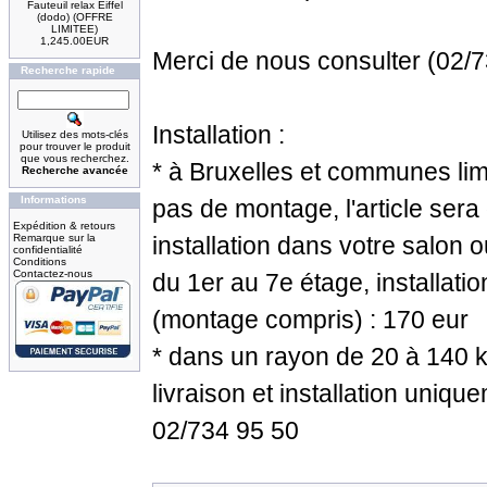
Fauteuil relax Eiffel
(dodo) (OFFRE
LIMITEE)
1,245.00EUR
Merci de nous consulter (02/
Recherche rapide
Installation :
Utilisez des mots-clés
pour trouver le produit
que vous recherchez.
* à Bruxelles et communes lim
Recherche avancée
Informations
pas de montage, l'article sera 
Expédition & retours
Remarque sur la
installation dans votre salon 
confidentialité
Conditions
Contactez-nous
du 1er au 7e étage, installatio
(montage compris) : 170 eur
* dans un rayon de 20 à 140 k
livraison et installation uniq
02/734 95 50