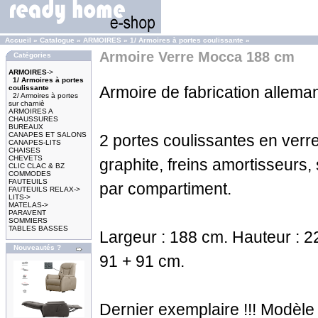
Accueil
»
Catalogue
»
ARMOIRES
»
1/ Armoires à portes coulissante
»
Armoire Verre Mocca 188 cm
Catégories
ARMOIRES
->
1/ Armoires à portes
Armoire de fabrication allema
coulissante
2/ Armoires à portes
sur charniè
ARMOIRES A
CHAUSSURES
BUREAUX
CANAPES ET SALONS
2 portes coulissantes en ver
CANAPES-LITS
CHAISES
CHEVETS
graphite, freins amortisseurs, 
CLIC CLAC & BZ
COMMODES
FAUTEUILS
par compartiment.
FAUTEUILS RELAX->
LITS->
MATELAS->
PARAVENT
SOMMIERS
TABLES BASSES
Largeur : 188 cm. Hauteur : 22
Nouveautés ?
91 + 91 cm.
Dernier exemplaire !!! Modèle