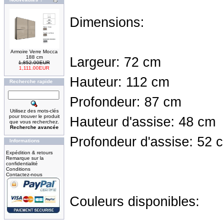
Dimensions:
Armoire Verre Mocca
188 cm
Largeur: 72 cm
1,852.00EUR
1,111.00EUR
Hauteur: 112 cm
Recherche rapide
Profondeur: 87 cm
Utilisez des mots-clés
pour trouver le produit
Hauteur d'assise: 48 cm
que vous recherchez.
Recherche avancée
Profondeur d'assise: 52 
Informations
Expédition & retours
Remarque sur la
confidentialité
Conditions
Contactez-nous
Couleurs disponibles: