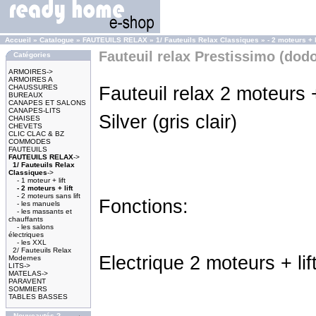
Accueil
»
Catalogue
»
FAUTEUILS RELAX
»
1/ Fauteuils Relax Classiques
»
- 2 moteurs + l
Fauteuil relax Prestissimo (dod
Catégories
ARMOIRES->
ARMOIRES A
CHAUSSURES
Fauteuil relax 2 moteurs + 
BUREAUX
CANAPES ET SALONS
CANAPES-LITS
Silver (gris clair)
CHAISES
CHEVETS
CLIC CLAC & BZ
COMMODES
FAUTEUILS
FAUTEUILS RELAX
->
1/ Fauteuils Relax
Classiques
->
- 1 moteur + lift
- 2 moteurs + lift
- 2 moteurs sans lift
Fonctions:
- les manuels
- les massants et
chauffants
- les salons
électriques
- les XXL
2/ Fauteuils Relax
Electrique 2 moteurs + li
Modernes
LITS->
MATELAS->
PARAVENT
SOMMIERS
TABLES BASSES
Nouveautés ?