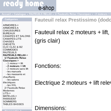
Accueil
»
Catalogue
»
FAUTEUILS RELAX
»
1/ Fauteuils Relax Classiques
»
- 2 moteurs + l
Fauteuil relax Prestissimo (dod
Catégories
ARMOIRES->
ARMOIRES A
Fauteuil relax 2 moteurs + lift,
CHAUSSURES
BUREAUX
CANAPES ET SALONS
CANAPES-LITS
(gris clair)
CHAISES
CHEVETS
CLIC CLAC & BZ
COMMODES
FAUTEUILS
FAUTEUILS RELAX
->
1/ Fauteuils Relax
Classiques
->
- 1 moteur + lift
Fonctions:
- 2 moteurs + lift
- 2 moteurs sans lift
- les manuels
- les massants et
chauffants
- les salons
Electrique 2 moteurs + lift re
électriques
- les XXL
2/ Fauteuils Relax
Modernes
LITS->
MATELAS->
PARAVENT
SOMMIERS
TABLES BASSES
Dimensions:
Nouveautés ?