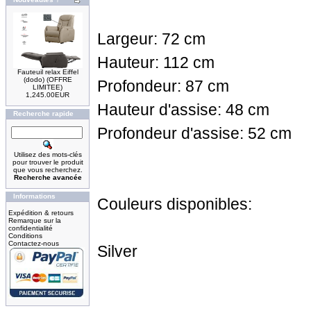
Largeur: 72 cm
Hauteur: 112 cm
Fauteuil relax Eiffel
(dodo) (OFFRE
Profondeur: 87 cm
LIMITEE)
1,245.00EUR
Hauteur d'assise: 48 cm
Recherche rapide
Profondeur d'assise: 52 cm
Utilisez des mots-clés
pour trouver le produit
que vous recherchez.
Recherche avancée
Informations
Couleurs disponibles:
Expédition & retours
Remarque sur la
confidentialité
Conditions
Contactez-nous
Silver