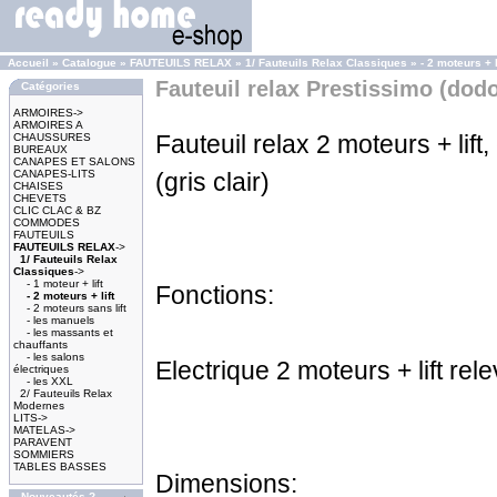
Accueil
»
Catalogue
»
FAUTEUILS RELAX
»
1/ Fauteuils Relax Classiques
»
- 2 moteurs + l
Fauteuil relax Prestissimo (dod
Catégories
ARMOIRES->
ARMOIRES A
Fauteuil relax 2 moteurs + lift,
CHAUSSURES
BUREAUX
CANAPES ET SALONS
CANAPES-LITS
(gris clair)
CHAISES
CHEVETS
CLIC CLAC & BZ
COMMODES
FAUTEUILS
FAUTEUILS RELAX
->
1/ Fauteuils Relax
Classiques
->
- 1 moteur + lift
Fonctions:
- 2 moteurs + lift
- 2 moteurs sans lift
- les manuels
- les massants et
chauffants
- les salons
Electrique 2 moteurs + lift re
électriques
- les XXL
2/ Fauteuils Relax
Modernes
LITS->
MATELAS->
PARAVENT
SOMMIERS
TABLES BASSES
Dimensions:
Nouveautés ?