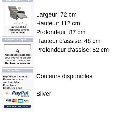
Largeur: 72 cm
Hauteur: 112 cm
Fauteuil relax
Prestissimo (dodo)
Profondeur: 87 cm
799.00EUR
Hauteur d'assise: 48 cm
Recherche rapide
Profondeur d'assise: 52 cm
Utilisez des mots-clés
pour trouver le produit
que vous recherchez.
Recherche avancée
Informations
Couleurs disponibles:
Expédition & retours
Remarque sur la
confidentialité
Conditions
Contactez-nous
Silver