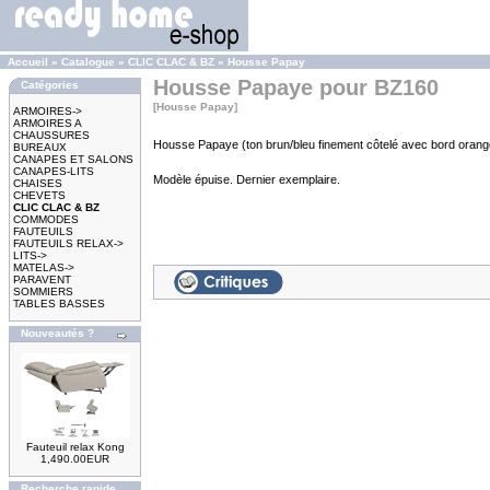
Accueil
»
Catalogue
»
CLIC CLAC & BZ
»
Housse Papay
Housse Papaye pour BZ160
Catégories
[Housse Papay]
ARMOIRES->
ARMOIRES A
CHAUSSURES
Housse Papaye (ton brun/bleu finement côtelé avec bord oran
BUREAUX
CANAPES ET SALONS
CANAPES-LITS
Modèle épuise. Dernier exemplaire.
CHAISES
CHEVETS
CLIC CLAC & BZ
COMMODES
FAUTEUILS
FAUTEUILS RELAX->
LITS->
MATELAS->
PARAVENT
SOMMIERS
TABLES BASSES
Nouveautés ?
Fauteuil relax Kong
1,490.00EUR
Recherche rapide