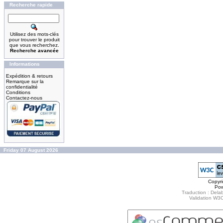
Recherche rapide
Utilisez des mots-clés
pour trouver le produit
que vous recherchez.
Recherche avancée
Informations
Expédition & retours
Remarque sur la
confidentialité
Conditions
Contactez-nous
Friday 07 August 2026
Copyr
Po
Traduction : Delab
Validation W3C