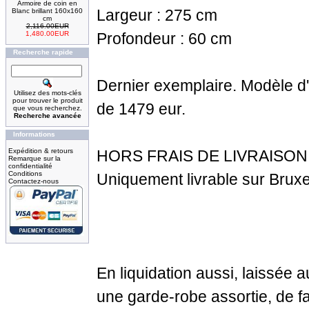
Armoire de coin en
Largeur : 275 cm
Blanc brillant 160x160
cm
2,116.00EUR
1,480.00EUR
Profondeur : 60 cm
Recherche rapide
Dernier exemplaire. Modèle d'
Utilisez des mots-clés
pour trouver le produit
de 1479 eur.
que vous recherchez.
Recherche avancée
Informations
Expédition & retours
HORS FRAIS DE LIVRAISO
Remarque sur la
confidentialité
Conditions
Uniquement livrable sur Bruxel
Contactez-nous
En liquidation aussi, laissée a
une garde-robe assortie, de f