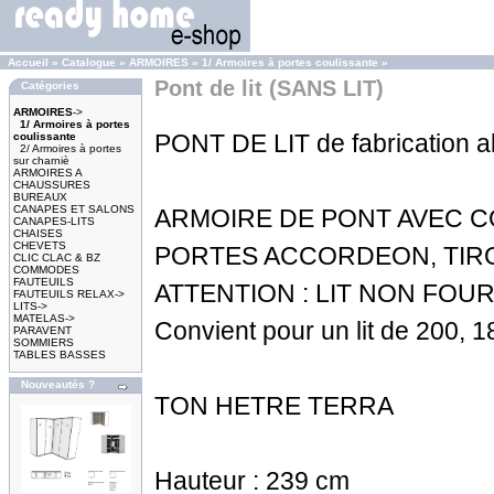
Accueil
»
Catalogue
»
ARMOIRES
»
1/ Armoires à portes coulissante
»
Pont de lit (SANS LIT)
Catégories
ARMOIRES
->
1/ Armoires à portes
PONT DE LIT de fabrication a
coulissante
2/ Armoires à portes
sur charniè
ARMOIRES A
CHAUSSURES
BUREAUX
CANAPES ET SALONS
ARMOIRE DE PONT AVEC C
CANAPES-LITS
CHAISES
CHEVETS
PORTES ACCORDEON, TIR
CLIC CLAC & BZ
COMMODES
FAUTEUILS
ATTENTION : LIT NON FOURN
FAUTEUILS RELAX->
LITS->
MATELAS->
Convient pour un lit de 200, 
PARAVENT
SOMMIERS
TABLES BASSES
Nouveautés ?
TON HETRE TERRA
Hauteur : 239 cm