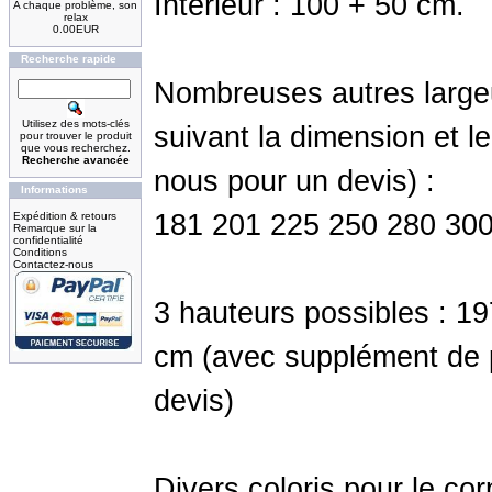
Intérieur : 100 + 50 cm.
A chaque problème, son
relax
0.00EUR
Recherche rapide
Nombreuses autres largeu
Utilisez des mots-clés
suivant la dimension et l
pour trouver le produit
que vous recherchez.
Recherche avancée
nous pour un devis) :
Informations
181 201 225 250 280 30
Expédition & retours
Remarque sur la
confidentialité
Conditions
Contactez-nous
3 hauteurs possibles : 19
cm (avec supplément de p
devis)
Divers coloris pour le cor