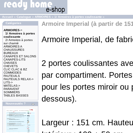
Accueil
»
Catalogue
»
ARMOIRES
»
1/ Armoires à portes coulissante
»
Armoire Imperial (à partir de 15
Catégories
ARMOIRES
->
1/ Armoires à portes
coulissante
Armoire Imperial, de fabr
2/ Armoires à portes
sur charniè
ARMOIRES A
CHAUSSURES
BUREAUX
CANAPES ET SALONS
CANAPES-LITS
2 portes coulissantes ave
CHAISES
CHEVETS
CLIC CLAC & BZ
par compartiment. Porte
COMMODES
FAUTEUILS
FAUTEUILS RELAX->
LITS->
pour les portes miroir ou p
MATELAS->
PARAVENT
SOMMIERS
TABLES BASSES
dessous).
Nouveautés ?
Largeur : 151 cm. Hauteu