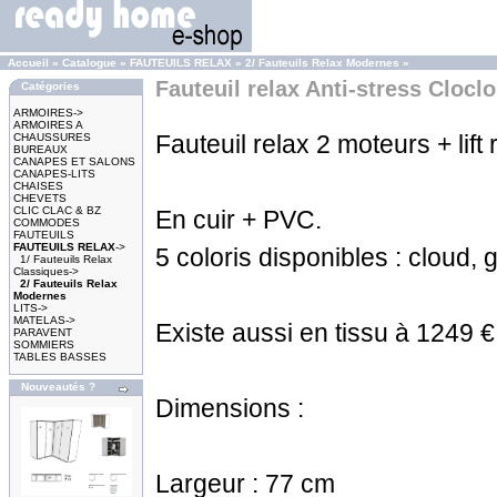
Accueil
»
Catalogue
»
FAUTEUILS RELAX
»
2/ Fauteuils Relax Modernes
»
Fauteuil relax Anti-stress Cloclo
Catégories
ARMOIRES->
ARMOIRES A
Fauteuil relax 2 moteurs + lift
CHAUSSURES
BUREAUX
CANAPES ET SALONS
CANAPES-LITS
CHAISES
CHEVETS
CLIC CLAC & BZ
En cuir + PVC.
COMMODES
FAUTEUILS
FAUTEUILS RELAX
->
5 coloris disponibles : cloud, g
1/ Fauteuils Relax
Classiques->
2/ Fauteuils Relax
Modernes
LITS->
MATELAS->
Existe aussi en tissu à 1249 € 
PARAVENT
SOMMIERS
TABLES BASSES
Nouveautés ?
Dimensions :
Largeur : 77 cm