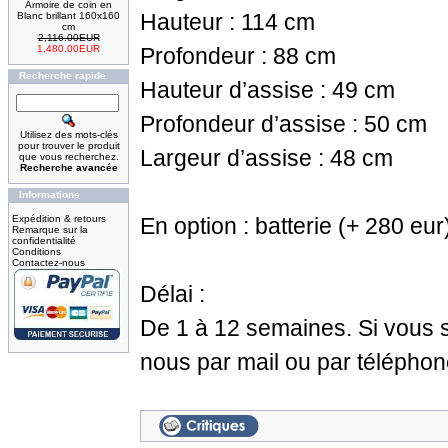
Armoire de coin en
Hauteur : 114 cm
Blanc brillant 160x160
cm
2,116.00EUR
1,480.00EUR
Profondeur : 88 cm
Recherche rapide
Hauteur d’assise : 49 cm
Profondeur d’assise : 50 cm
Utilisez des mots-clés
pour trouver le produit
Largeur d’assise : 48 cm
que vous recherchez.
Recherche avancée
Informations
Expédition & retours
En option : batterie (+ 280 eur
Remarque sur la
confidentialité
Conditions
Contactez-nous
Délai :
De 1 à 12 semaines. Si vous s
nous par mail ou par téléphon