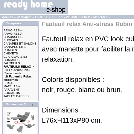
Accueil
»
Catalogue
»
FAUTEUILS RELAX
»
2/ Fauteuils Relax Modernes
»
Fauteuil relax Anti-stress Robin
Catégories
ARMOIRES->
ARMOIRES A
Fauteuil relax en PVC look cuir
CHAUSSURES
BUREAUX
CANAPES ET SALONS
CANAPES-LITS
avec manette pour faciliter la
CHAISES
CHEVETS
CLIC CLAC & BZ
relaxation.
COMMODES
FAUTEUILS
FAUTEUILS RELAX
->
1/ Fauteuils Relax
Classiques->
2/ Fauteuils Relax
Coloris disponibles :
Modernes
LITS->
MATELAS->
noir, rouge, blanc ou brun.
PARAVENT
SOMMIERS
TABLES BASSES
Nouveautés ?
Dimensions :
L76xH113xP80 cm.