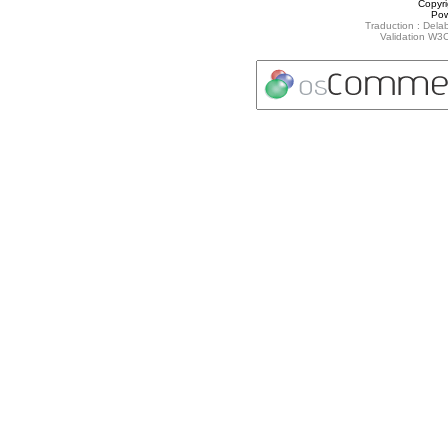
Copyr
Po
Traduction : Delab
Validation W3C