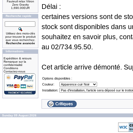
Fauteuil relax Vitron
Délai :
Zero Gravity
1,690.00EUR
certaines versions sont de st
Recherche rapide
stock sont disponibles dans u
Utilisez des mots-clés
souhaitez en savoir plus, con
pour trouver le produit
que vous recherchez.
Recherche avancée
au 02/734.95.50.
Informations
Expédition & retours
Remarque sur la
confidentialité
Cet article arrive démonté. S
Conditions
Contactez-nous
Options disponibles :
Couleur:
Installation:
Sunday 09 August 2026