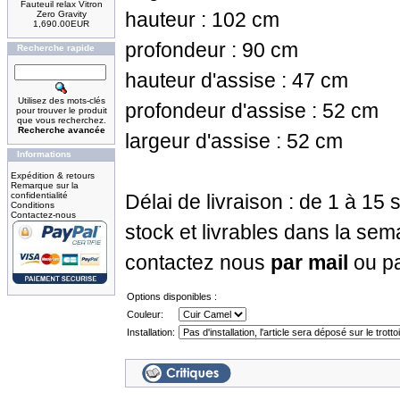
Fauteuil relax Vitron
hauteur : 102 cm
Zero Gravity
1,690.00EUR
profondeur : 90 cm
Recherche rapide
hauteur d'assise : 47 cm
Utilisez des mots-clés
profondeur d'assise : 52 cm
pour trouver le produit
que vous recherchez.
Recherche avancée
largeur d'assise : 52 cm
Informations
Expédition & retours
Remarque sur la
confidentialité
Délai de livraison : de 1 à 15
Conditions
Contactez-nous
stock et livrables dans la sem
contactez nous
par mail
ou p
Options disponibles :
Couleur:
Installation: