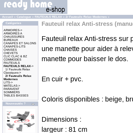
Accueil
»
Catalogue
»
FAUTEUILS RELAX
»
2/ Fauteuils Relax Modernes
»
Fauteuil relax Anti-stress (manu
Catégories
ARMOIRES->
ARMOIRES A
Fauteuil relax Anti-stress sur 
CHAUSSURES
BUREAUX
CANAPES ET SALONS
CANAPES-LITS
une manette pour aider à rele
CHAISES
CHEVETS
CLIC CLAC & BZ
manette pour baisser le dos.
COMMODES
FAUTEUILS
FAUTEUILS RELAX
->
1/ Fauteuils Relax
Classiques->
2/ Fauteuils Relax
En cuir + pvc.
Modernes
LITS->
MATELAS->
PARAVENT
SOMMIERS
TABLES BASSES
Coloris disponibles : beige, br
Nouveautés ?
Dimensions :
largeur : 81 cm