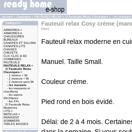
Accueil
»
Catalogue
»
FAUTEUILS RELAX
»
1/ Fauteuils Relax Classiques
»
- les manuels
Fauteuil relax Cosy crème (man
Catégories
[Tobi]
ARMOIRES->
ARMOIRES A
CHAUSSURES
Fauteuil relax moderne en cuir
BUREAUX
CANAPES ET SALONS
CANAPES-LITS
CHAISES
CHEVETS
CLIC CLAC & BZ
COMMODES
Manuel. Taille Small.
FAUTEUILS
FAUTEUILS RELAX
->
1/ Fauteuils Relax
Classiques
->
- 1 moteur + lift
- 2 moteurs + lift
Couleur crème.
- 2 moteurs sans lift
- les manuels
- les massants et
chauffants
- les salons
électriques
Pied rond en bois évidé.
- les XXL
2/ Fauteuils Relax
Modernes
LITS->
MATELAS->
PARAVENT
Délai: de 2 à 4 mois. Certaine
SOMMIERS
TABLES BASSES
dans la semaine. Si vous souh
Nouveautés ?