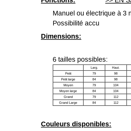
Fonctions:
>> EN S
Manuel ou électrique à 3 
Possibilité accu
Dimensions:
6 tailles possibles:
Larg.
Haut.
Petit
79
98
Petit large
84
98
Moyen
79
104
Moyen large
84
104
Grand
79
112
Grand Large
84
112
Couleurs disponibles: