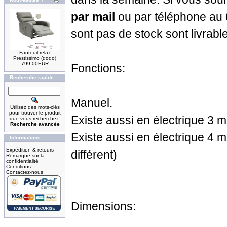
par mail
ou par téléphone au
sont pas de stock sont livrabl
Fauteuil relax
Prestissimo (dodo)
799.00EUR
Fonctions:
Recherche rapide
Manuel.
Utilisez des mots-clés
pour trouver le produit
Existe aussi en électrique 3 m
que vous recherchez.
Recherche avancée
Existe aussi en électrique 4 mo
Informations
Expédition & retours
différent)
Remarque sur la
confidentialité
Conditions
Contactez-nous
Dimensions: