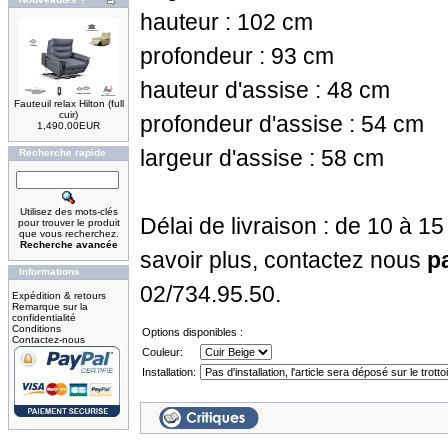
hauteur : 102 cm
profondeur : 93 cm
hauteur d'assise : 48 cm
Fauteuil relax Hilton (full
cuir)
profondeur d'assise : 54 cm
1,490.00EUR
largeur d'assise : 58 cm
Recherche rapide
Utilisez des mots-clés
Délai de livraison : de 10 à 1
pour trouver le produit
que vous recherchez.
Recherche avancée
savoir plus, contactez nous
p
Informations
02/734.95.50.
Expédition & retours
Remarque sur la
confidentialité
Conditions
Options disponibles :
Contactez-nous
Couleur:
Installation: