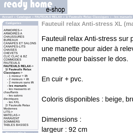
Accueil
»
Catalogue
»
FAUTEUILS RELAX
»
1/ Fauteuils Relax Classiques
»
- les manuels
Fauteuil relax Anti-stress XL (m
Catégories
ARMOIRES->
ARMOIRES A
Fauteuil relax Anti-stress sur 
CHAUSSURES
BUREAUX
CANAPES ET SALONS
CANAPES-LITS
une manette pour aider à rele
CHAISES
CHEVETS
CLIC CLAC & BZ
manette pour baisser le dos.
COMMODES
FAUTEUILS
FAUTEUILS RELAX
->
1/ Fauteuils Relax
Classiques
->
- 1 moteur + lift
En cuir + pvc.
- 2 moteurs + lift
- 2 moteurs sans lift
- les manuels
- les massants et
chauffants
- les salons
Coloris disponibles : beige, bru
électriques
- les XXL
2/ Fauteuils Relax
Modernes
LITS->
MATELAS->
Dimensions :
PARAVENT
SOMMIERS
TABLES BASSES
largeur : 92 cm
Nouveautés ?