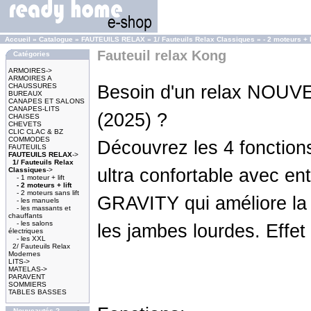
Accueil
»
Catalogue
»
FAUTEUILS RELAX
»
1/ Fauteuils Relax Classiques
»
- 2 moteurs + l
Fauteuil relax Kong
Catégories
ARMOIRES->
ARMOIRES A
CHAUSSURES
Besoin d'un relax NO
BUREAUX
CANAPES ET SALONS
CANAPES-LITS
(2025) ?
CHAISES
CHEVETS
CLIC CLAC & BZ
COMMODES
Découvrez les 4 fonction
FAUTEUILS
FAUTEUILS RELAX
->
1/ Fauteuils Relax
ultra confortable avec 
Classiques
->
- 1 moteur + lift
- 2 moteurs + lift
- 2 moteurs sans lift
GRAVITY qui améliore la 
- les manuels
- les massants et
chauffants
- les salons
les jambes lourdes. Effet
électriques
- les XXL
2/ Fauteuils Relax
Modernes
LITS->
MATELAS->
PARAVENT
SOMMIERS
TABLES BASSES
Nouveautés ?