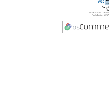
Copyr
Po
Traduction : Delab
Validation W3C