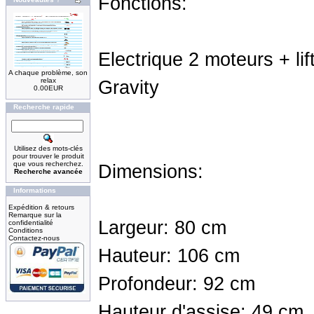
Fonctions:
Electrique 2 moteurs + lif
A chaque problème, son
relax
Gravity
0.00EUR
Recherche rapide
Utilisez des mots-clés
pour trouver le produit
que vous recherchez.
Dimensions:
Recherche avancée
Informations
Expédition & retours
Remarque sur la
Largeur: 80 cm
confidentialité
Conditions
Contactez-nous
Hauteur: 106 cm
Profondeur: 92 cm
Hauteur d'assise: 49 cm