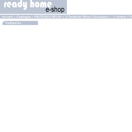
Accueil
»
Catalogue
»
FAUTEUILS RELAX
»
1/ Fauteuils Relax Classiques
»
- 1 moteur + lif
Catégories