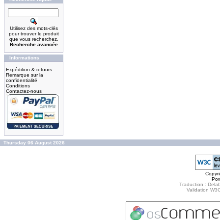
Utilisez des mots-clés
pour trouver le produit
que vous recherchez.
Recherche avancée
Informations
Expédition & retours
Remarque sur la
confidentialité
Conditions
Contactez-nous
Thursday 06 August 2026
Copyr
Po
Traduction : Delab
Validation W3C