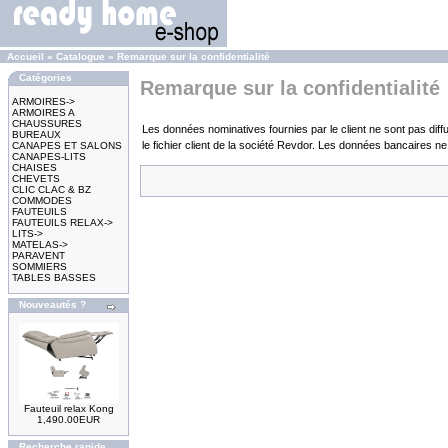
Accueil
»
Catalogue
»
Remarque sur la confidentialité
Catégories
Remarque sur la confidentialité
ARMOIRES->
ARMOIRES A
CHAUSSURES
Les données nominatives fournies par le client ne sont pas diffu
BUREAUX
le fichier client de la société Revdor. Les données bancaires n
CANAPES ET SALONS
CANAPES-LITS
CHAISES
CHEVETS
CLIC CLAC & BZ
COMMODES
FAUTEUILS
FAUTEUILS RELAX->
LITS->
MATELAS->
PARAVENT
SOMMIERS
TABLES BASSES
Nouveautés ?
Fauteuil relax Kong
1,490.00EUR
Recherche rapide