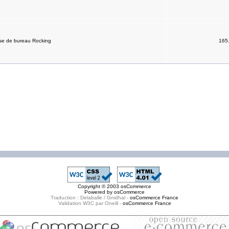
se de bureau Rocking
165
Copyright © 2003
osCommerce
Powered by
osCommerce
Traduction : Delaballe / Gnidhal -
osCommerce France
Validation W3C par Oneill -
osCommerce France