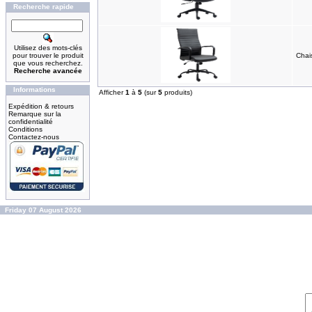
Recherche rapide
Utilisez des mots-clés
pour trouver le produit
Chai
que vous recherchez.
Recherche avancée
Informations
Afficher
1
à
5
(sur
5
produits)
Expédition & retours
Remarque sur la
confidentialité
Conditions
Contactez-nous
Friday 07 August 2026