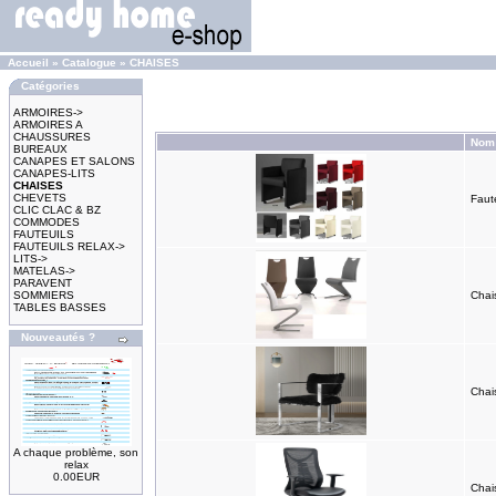
Accueil
»
Catalogue
»
CHAISES
Catégories
ARMOIRES->
ARMOIRES A
CHAUSSURES
Nom 
BUREAUX
CANAPES ET SALONS
CANAPES-LITS
CHAISES
CHEVETS
Faute
CLIC CLAC & BZ
COMMODES
FAUTEUILS
FAUTEUILS RELAX->
LITS->
MATELAS->
PARAVENT
SOMMIERS
Chai
TABLES BASSES
Nouveautés ?
Chai
A chaque problème, son
relax
0.00EUR
Chai