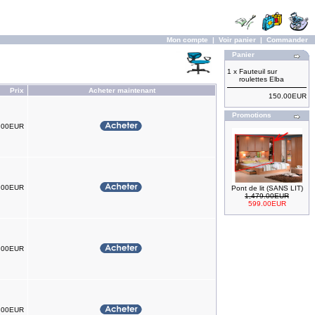
Mon compte
|
Voir panier
|
Commander
Panier
1 x
Fauteuil sur
roulettes Elba
Prix
Acheter maintenant
150.00EUR
Promotions
.00EUR
.00EUR
Pont de lit (SANS LIT)
1,479.00EUR
599.00EUR
.00EUR
.00EUR