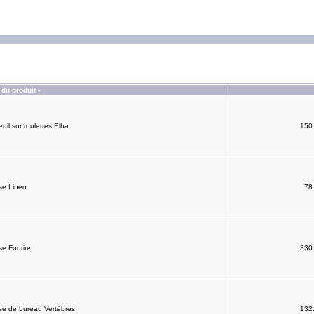
du produit -
uil sur roulettes Elba
150
se Lineo
78
se Fourire
330
se de bureau Vertèbres
132