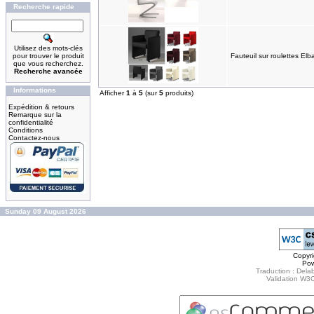
Recherche rapide
Utilisez des mots-clés
pour trouver le produit
Fauteuil sur roulettes Elb
que vous recherchez.
Recherche avancée
Informations
Afficher
1
à
5
(sur
5
produits)
Expédition & retours
Remarque sur la
confidentialité
Conditions
Contactez-nous
Sunday 09 August 2026
Copyr
Po
Traduction : Delab
Validation W3C