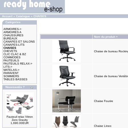
Accueil
»
Catalogue
»
CHAISES
Catégories
ARMOIRES->
ARMOIRES A
CHAUSSURES
Nom du produit +
BUREAUX
CANAPES ET SALONS
CANAPES-LITS
CHAISES
CHEVETS
Chaise de bureau Rockin
CLIC CLAC & BZ
COMMODES
FAUTEUILS
FAUTEUILS RELAX->
LITS->
MATELAS->
PARAVENT
SOMMIERS
Chaise de bureau Vertèb
TABLES BASSES
Nouveautés ?
Chaise Fourire
Fauteuil relax Vitron
Zero Gravity
1,690.00EUR
Chaise Lineo