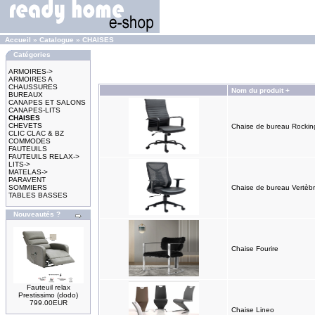
Accueil
»
Catalogue
»
CHAISES
Catégories
ARMOIRES->
ARMOIRES A
CHAUSSURES
Nom du produit +
BUREAUX
CANAPES ET SALONS
CANAPES-LITS
CHAISES
CHEVETS
Chaise de bureau Rockin
CLIC CLAC & BZ
COMMODES
FAUTEUILS
FAUTEUILS RELAX->
LITS->
MATELAS->
PARAVENT
SOMMIERS
Chaise de bureau Vertèb
TABLES BASSES
Nouveautés ?
Chaise Fourire
Fauteuil relax
Prestissimo (dodo)
799.00EUR
Chaise Lineo