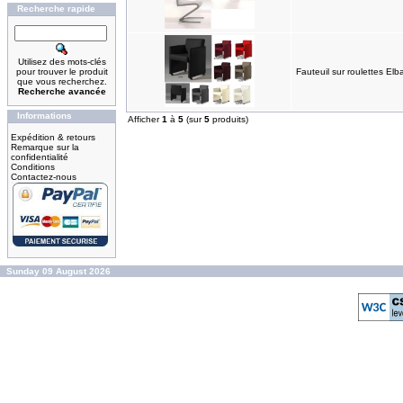
Recherche rapide
Utilisez des mots-clés
pour trouver le produit
Fauteuil sur roulettes Elb
que vous recherchez.
Recherche avancée
Informations
Afficher
1
à
5
(sur
5
produits)
Expédition & retours
Remarque sur la
confidentialité
Conditions
Contactez-nous
Sunday 09 August 2026