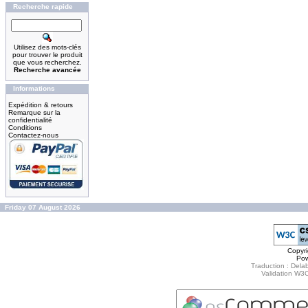
Recherche rapide
Utilisez des mots-clés
pour trouver le produit
que vous recherchez.
Recherche avancée
Informations
Expédition & retours
Remarque sur la
confidentialité
Conditions
Contactez-nous
Friday 07 August 2026
Copyr
Po
Traduction : Delab
Validation W3C