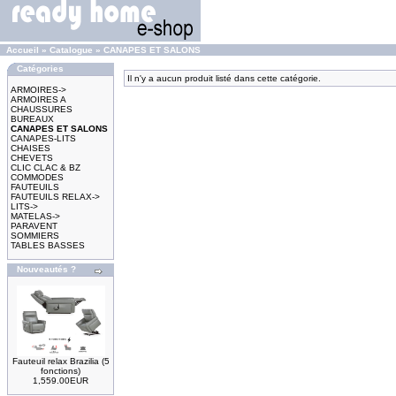
Accueil
»
Catalogue
»
CANAPES ET SALONS
Catégories
Il n'y a aucun produit listé dans cette catégorie.
ARMOIRES->
ARMOIRES A
CHAUSSURES
BUREAUX
CANAPES ET SALONS
CANAPES-LITS
CHAISES
CHEVETS
CLIC CLAC & BZ
COMMODES
FAUTEUILS
FAUTEUILS RELAX->
LITS->
MATELAS->
PARAVENT
SOMMIERS
TABLES BASSES
Nouveautés ?
Fauteuil relax Brazilia (5
fonctions)
1,559.00EUR