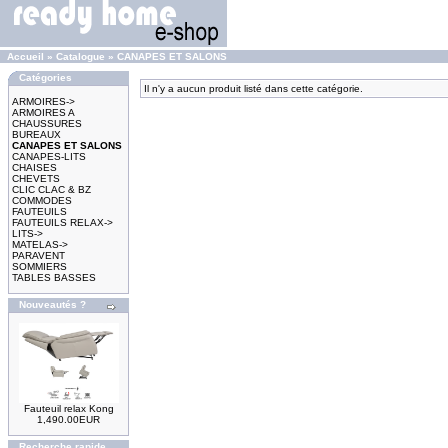
Accueil
»
Catalogue
»
CANAPES ET SALONS
Catégories
Il n'y a aucun produit listé dans cette catégorie.
ARMOIRES->
ARMOIRES A
CHAUSSURES
BUREAUX
CANAPES ET SALONS
CANAPES-LITS
CHAISES
CHEVETS
CLIC CLAC & BZ
COMMODES
FAUTEUILS
FAUTEUILS RELAX->
LITS->
MATELAS->
PARAVENT
SOMMIERS
TABLES BASSES
Nouveautés ?
Fauteuil relax Kong
1,490.00EUR
Recherche rapide