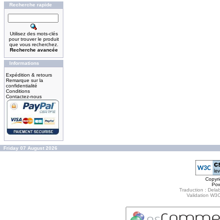
Recherche rapide
Utilisez des mots-clés
pour trouver le produit
que vous recherchez.
Recherche avancée
Informations
Expédition & retours
Remarque sur la
confidentialité
Conditions
Contactez-nous
Friday 07 August 2026
Copyr
Po
Traduction : Delab
Validation W3C