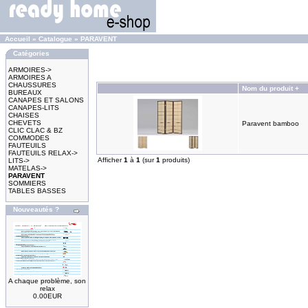
Accueil
»
Catalogue
»
PARAVENT
Catégories
ARMOIRES->
ARMOIRES A
CHAUSSURES
Nom du produit +
BUREAUX
CANAPES ET SALONS
CANAPES-LITS
CHAISES
CHEVETS
Paravent bamboo
CLIC CLAC & BZ
COMMODES
FAUTEUILS
FAUTEUILS RELAX->
Afficher
1
à
1
(sur
1
produits)
LITS->
MATELAS->
PARAVENT
SOMMIERS
TABLES BASSES
Nouveautés ?
A chaque problème, son
relax
0.00EUR