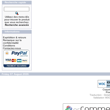
Recherche rapide
Utilisez des mots-clés
pour trouver le produit
que vous recherchez.
Recherche avancée
Informations
Expédition & retours
Remarque sur la
confidentialité
Conditions
Contactez-nous
Friday 07 August 2026
Copyr
Po
Traduction : Delab
Validation W3C