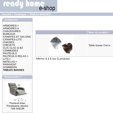
Accueil
»
Catalogue
»
TABLES BASSES
Catégories
ARMOIRES->
ARMOIRES A
CHAUSSURES
Nom du produit +
BUREAUX
CANAPES ET SALONS
CANAPES-LITS
CHAISES
CHEVETS
Table basse Croco
CLIC CLAC & BZ
COMMODES
FAUTEUILS
FAUTEUILS RELAX->
Afficher
1
à
1
(sur
1
produits)
LITS->
MATELAS->
PARAVENT
SOMMIERS
TABLES BASSES
Nouveautés ?
Fauteuil relax
Prestissimo (dodo)
799.00EUR