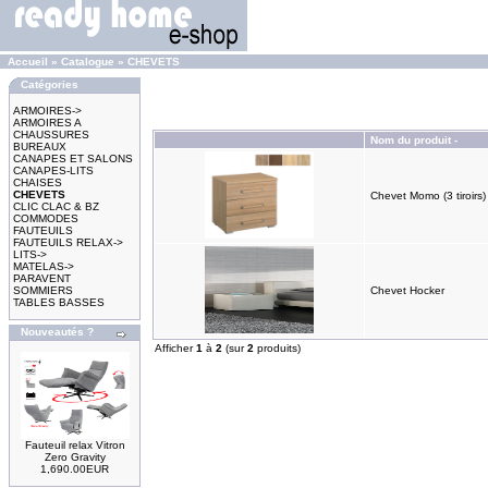
Accueil
»
Catalogue
»
CHEVETS
Catégories
ARMOIRES->
ARMOIRES A
CHAUSSURES
Nom du produit -
BUREAUX
CANAPES ET SALONS
CANAPES-LITS
CHAISES
CHEVETS
Chevet Momo (3 tiroirs)
CLIC CLAC & BZ
COMMODES
FAUTEUILS
FAUTEUILS RELAX->
LITS->
MATELAS->
PARAVENT
SOMMIERS
Chevet Hocker
TABLES BASSES
Nouveautés ?
Afficher
1
à
2
(sur
2
produits)
Fauteuil relax Vitron
Zero Gravity
1,690.00EUR