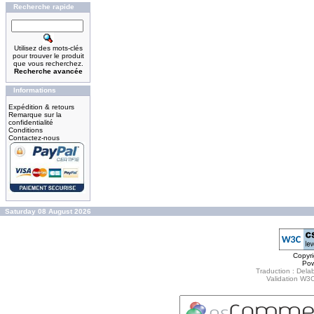
Recherche rapide
Utilisez des mots-clés
pour trouver le produit
que vous recherchez.
Recherche avancée
Informations
Expédition & retours
Remarque sur la
confidentialité
Conditions
Contactez-nous
Saturday 08 August 2026
Copyr
Po
Traduction : Delab
Validation W3C