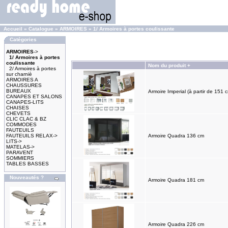
Accueil
»
Catalogue
»
ARMOIRES
»
1/ Armoires à portes coulissante
Catégories
ARMOIRES
->
1/ Armoires à portes
coulissante
Nom du produit +
2/ Armoires à portes
sur charniè
ARMOIRES A
CHAUSSURES
BUREAUX
Armoire Imperial (à partir de 151 
CANAPES ET SALONS
CANAPES-LITS
CHAISES
CHEVETS
CLIC CLAC & BZ
COMMODES
FAUTEUILS
FAUTEUILS RELAX->
Armoire Quadra 136 cm
LITS->
MATELAS->
PARAVENT
SOMMIERS
TABLES BASSES
Nouveautés ?
Armoire Quadra 181 cm
Armoire Quadra 226 cm