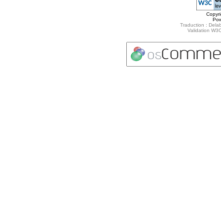
Copyr
Po
Traduction : Delab
Validation W3C