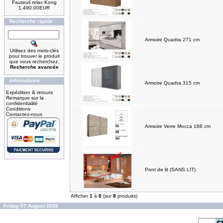
Fauteuil relax Kong
1,490.00EUR
Recherche rapide
Armoire Quadra 271 cm
Utilisez des mots-clés
pour trouver le produit
que vous recherchez.
Recherche avancée
Informations
Armoire Quadra 315 cm
Expédition & retours
Remarque sur la
confidentialité
Conditions
Contactez-nous
Armoire Verre Mocca 188 cm
Pont de lit (SANS LIT)
Afficher
1
à
8
(sur
8
produits)
Friday 07 August 2026