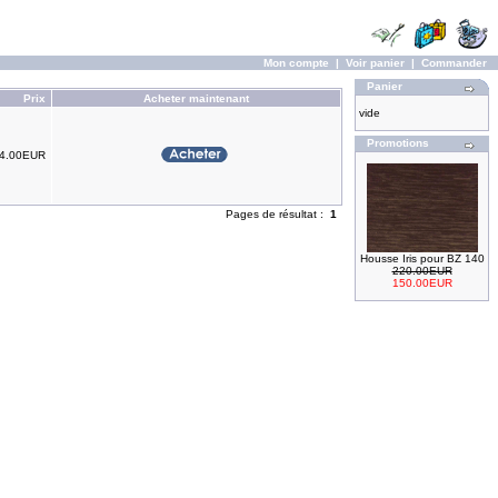
Mon compte
|
Voir panier
|
Commander
Panier
Prix
Acheter maintenant
vide
Promotions
4.00EUR
Pages de résultat :
1
Housse Iris pour BZ 140
220.00EUR
150.00EUR