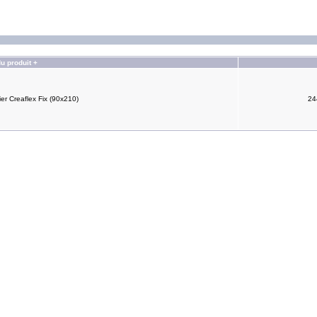
u produit +
r Creaflex Fix (90x210)
24