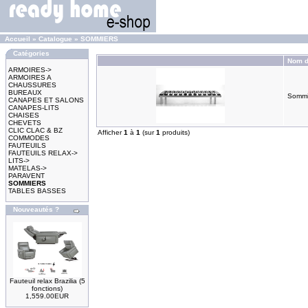
Accueil
»
Catalogue
»
SOMMIERS
Catégories
Nom d
ARMOIRES->
ARMOIRES A
CHAUSSURES
BUREAUX
Sommie
CANAPES ET SALONS
CANAPES-LITS
CHAISES
CHEVETS
CLIC CLAC & BZ
Afficher
1
à
1
(sur
1
produits)
COMMODES
FAUTEUILS
FAUTEUILS RELAX->
LITS->
MATELAS->
PARAVENT
SOMMIERS
TABLES BASSES
Nouveautés ?
Fauteuil relax Brazilia (5
fonctions)
1,559.00EUR