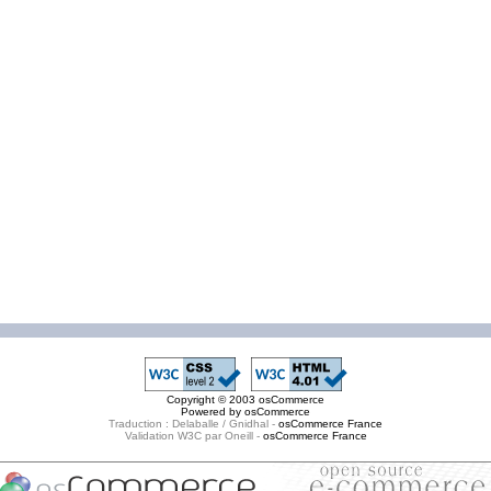
Copyright © 2003
osCommerce
Powered by
osCommerce
Traduction : Delaballe / Gnidhal -
osCommerce France
Validation W3C par Oneill -
osCommerce France