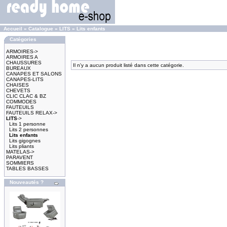
Accueil
»
Catalogue
»
LITS
»
Lits enfants
Catégories
ARMOIRES->
ARMOIRES A
CHAUSSURES
Il n'y a aucun produit listé dans cette catégorie.
BUREAUX
CANAPES ET SALONS
CANAPES-LITS
CHAISES
CHEVETS
CLIC CLAC & BZ
COMMODES
FAUTEUILS
FAUTEUILS RELAX->
LITS
->
Lits 1 personne
Lits 2 personnes
Lits enfants
Lits gigognes
Lits pliants
MATELAS->
PARAVENT
SOMMIERS
TABLES BASSES
Nouveautés ?