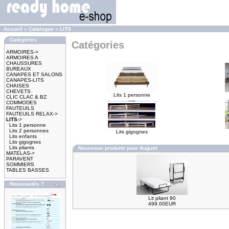
Accueil
»
Catalogue
»
LITS
Catégories
Catégories
ARMOIRES->
ARMOIRES A
CHAUSSURES
BUREAUX
CANAPES ET SALONS
CANAPES-LITS
CHAISES
CHEVETS
Lits 1 personne
CLIC CLAC & BZ
COMMODES
FAUTEUILS
FAUTEUILS RELAX->
LITS
->
Lits 1 personne
Lits 2 personnes
Lits gigognes
Lits enfants
Lits gigognes
Lits pliants
Nouveaux produits pour August
MATELAS->
PARAVENT
SOMMIERS
TABLES BASSES
Nouveautés ?
Lit pliant 90
499.00EUR