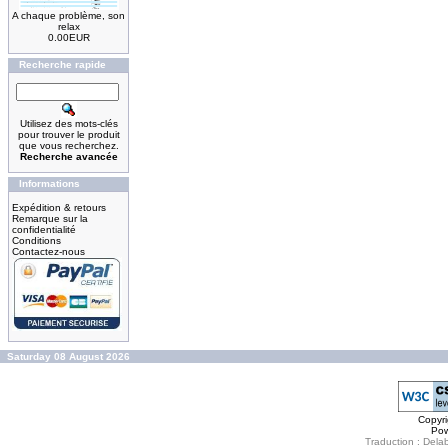
A chaque problème, son
relax
0.00EUR
Recherche rapide
Utilisez des mots-clés
pour trouver le produit
que vous recherchez.
Recherche avancée
Informations
Expédition & retours
Remarque sur la
confidentialité
Conditions
Contactez-nous
Saturday 08 August 2026
Copyr
Po
Traduction : Delab