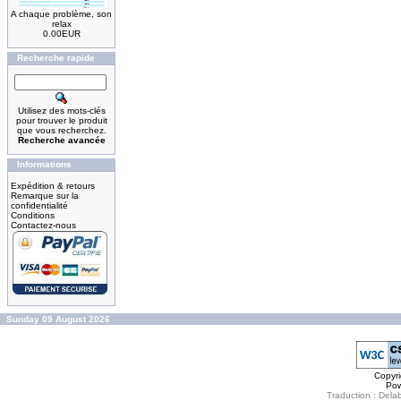
A chaque problème, son
relax
0.00EUR
Recherche rapide
Utilisez des mots-clés
pour trouver le produit
que vous recherchez.
Recherche avancée
Informations
Expédition & retours
Remarque sur la
confidentialité
Conditions
Contactez-nous
Sunday 09 August 2026
Copyr
Po
Traduction : Delab