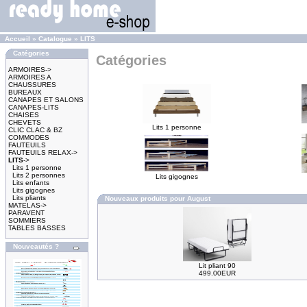
Accueil
»
Catalogue
»
LITS
Catégories
Catégories
ARMOIRES->
ARMOIRES A
CHAUSSURES
BUREAUX
CANAPES ET SALONS
CANAPES-LITS
CHAISES
CHEVETS
Lits 1 personne
CLIC CLAC & BZ
COMMODES
FAUTEUILS
FAUTEUILS RELAX->
LITS
->
Lits 1 personne
Lits 2 personnes
Lits gigognes
Lits enfants
Lits gigognes
Lits pliants
Nouveaux produits pour August
MATELAS->
PARAVENT
SOMMIERS
TABLES BASSES
Nouveautés ?
Lit pliant 90
499.00EUR