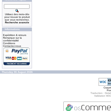
Utilisez des mots-clés
pour trouver le produit
que vous recherchez.
Recherche avancée
Informations
Expédition & retours
Remarque sur la
confidentialité
Conditions
Contactez-nous
Thursday 06 August 2026
Copyr
Po
Traduction : Delab
Validation W3C