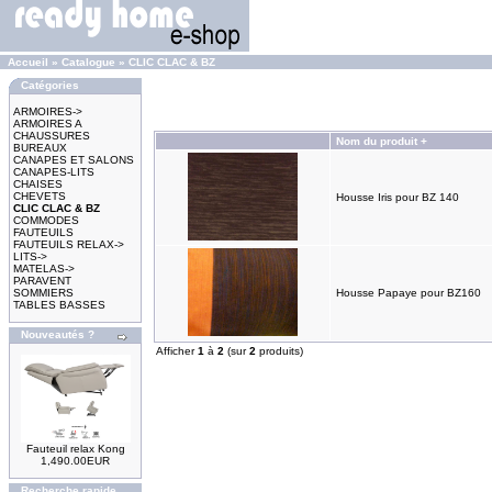
Accueil
»
Catalogue
»
CLIC CLAC & BZ
Catégories
ARMOIRES->
ARMOIRES A
CHAUSSURES
Nom du produit +
BUREAUX
CANAPES ET SALONS
CANAPES-LITS
CHAISES
CHEVETS
Housse Iris pour BZ 140
CLIC CLAC & BZ
COMMODES
FAUTEUILS
FAUTEUILS RELAX->
LITS->
MATELAS->
PARAVENT
SOMMIERS
Housse Papaye pour BZ160
TABLES BASSES
Nouveautés ?
Afficher
1
à
2
(sur
2
produits)
Fauteuil relax Kong
1,490.00EUR
Recherche rapide