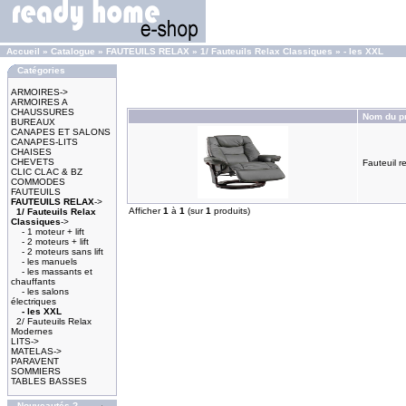
Accueil
»
Catalogue
»
FAUTEUILS RELAX
»
1/ Fauteuils Relax Classiques
»
- les XXL
Catégories
ARMOIRES->
ARMOIRES A
CHAUSSURES
Nom du pr
BUREAUX
CANAPES ET SALONS
CANAPES-LITS
CHAISES
CHEVETS
Fauteuil r
CLIC CLAC & BZ
COMMODES
FAUTEUILS
FAUTEUILS RELAX
->
Afficher
1
à
1
(sur
1
produits)
1/ Fauteuils Relax
Classiques
->
- 1 moteur + lift
- 2 moteurs + lift
- 2 moteurs sans lift
- les manuels
- les massants et
chauffants
- les salons
électriques
- les XXL
2/ Fauteuils Relax
Modernes
LITS->
MATELAS->
PARAVENT
SOMMIERS
TABLES BASSES
Nouveautés ?