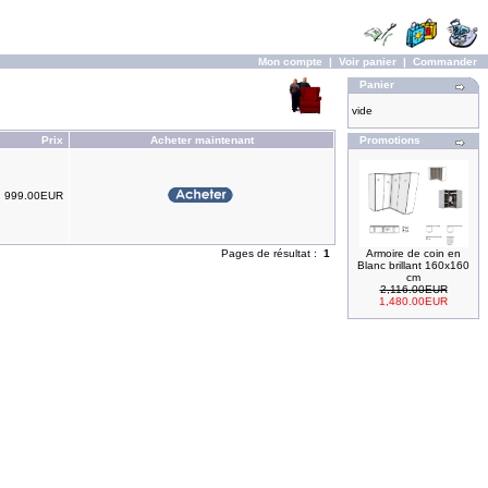
Mon compte
|
Voir panier
|
Commander
Panier
vide
Prix
Acheter maintenant
Promotions
999.00EUR
Pages de résultat :
1
Armoire de coin en
Blanc brillant 160x160
cm
2,116.00EUR
1,480.00EUR