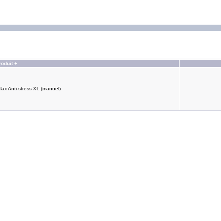
oduit +
elax Anti-stress XL (manuel)