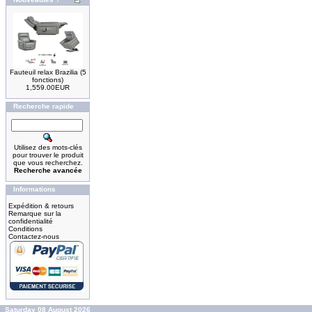
Fauteuil relax Brazilia (5
fonctions)
1,559.00EUR
Recherche rapide
Utilisez des mots-clés
pour trouver le produit
que vous recherchez.
Recherche avancée
Informations
Expédition & retours
Remarque sur la
confidentialité
Conditions
Contactez-nous
Saturday 08 August 2026