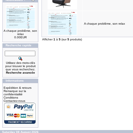
A chaque problème, son relax
A chaque problème, son
relax
0.00EUR
Afficher
1
à
5
(sur
5
produits)
Recherche rapide
Utilisez des mots-clés
pour trouver le produit
que vous recherchez.
Recherche avancée
Informations
Expédition & retours
Remarque sur la
confidentialité
Conditions
Contactez-nous
Saturday 08 August 2026