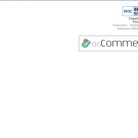
Copyr
Po
Traduction : Delab
Validation W3C