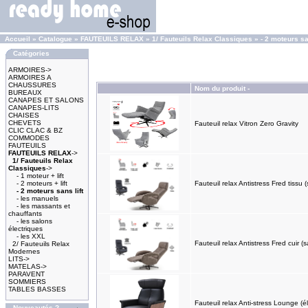
Accueil
»
Catalogue
»
FAUTEUILS RELAX
»
1/ Fauteuils Relax Classiques
»
- 2 moteurs sa
Catégories
ARMOIRES->
ARMOIRES A
CHAUSSURES
Nom du produit -
BUREAUX
CANAPES ET SALONS
CANAPES-LITS
CHAISES
CHEVETS
Fauteuil relax Vitron Zero Gravity
CLIC CLAC & BZ
COMMODES
FAUTEUILS
FAUTEUILS RELAX
->
1/ Fauteuils Relax
Classiques
->
- 1 moteur + lift
- 2 moteurs + lift
Fauteuil relax Antistress Fred tissu (s
- 2 moteurs sans lift
- les manuels
- les massants et
chauffants
- les salons
électriques
- les XXL
Fauteuil relax Antistress Fred cuir (sa
2/ Fauteuils Relax
Modernes
LITS->
MATELAS->
PARAVENT
SOMMIERS
TABLES BASSES
Fauteuil relax Anti-stress Lounge (
Nouveautés ?