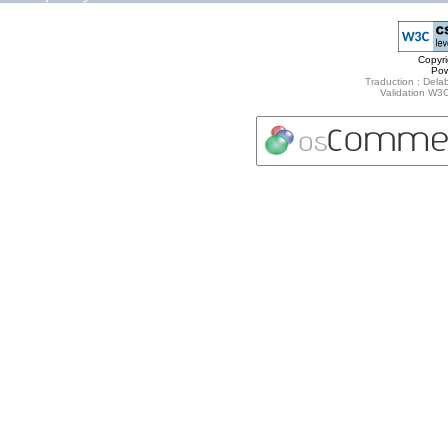
Copyr
Po
Traduction : Delab
Validation W3C