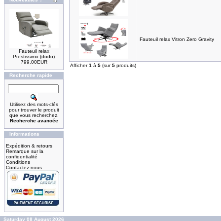
Fauteuil relax Vitron Zero Gravity
Fauteuil relax
Prestissimo (dodo)
799.00EUR
Afficher
1
à
5
(sur
5
produits)
Recherche rapide
Utilisez des mots-clés
pour trouver le produit
que vous recherchez.
Recherche avancée
Informations
Expédition & retours
Remarque sur la
confidentialité
Conditions
Contactez-nous
Saturday 08 August 2026