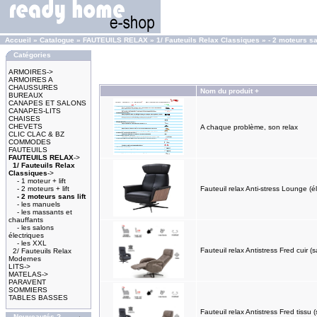
Accueil
»
Catalogue
»
FAUTEUILS RELAX
»
1/ Fauteuils Relax Classiques
»
- 2 moteurs sa
Catégories
ARMOIRES->
ARMOIRES A
CHAUSSURES
Nom du produit +
BUREAUX
CANAPES ET SALONS
CANAPES-LITS
CHAISES
CHEVETS
A chaque problème, son relax
CLIC CLAC & BZ
COMMODES
FAUTEUILS
FAUTEUILS RELAX
->
1/ Fauteuils Relax
Classiques
->
- 1 moteur + lift
- 2 moteurs + lift
Fauteuil relax Anti-stress Lounge (
- 2 moteurs sans lift
- les manuels
- les massants et
chauffants
- les salons
électriques
- les XXL
Fauteuil relax Antistress Fred cuir (sa
2/ Fauteuils Relax
Modernes
LITS->
MATELAS->
PARAVENT
SOMMIERS
TABLES BASSES
Fauteuil relax Antistress Fred tissu (s
Nouveautés ?