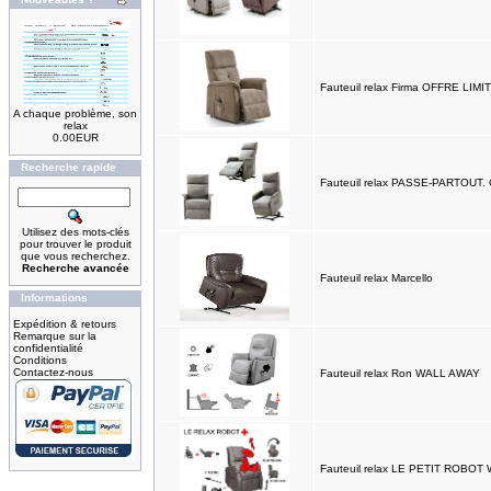
Fauteuil relax Firma OFFRE LIMI
A chaque problème, son
relax
0.00EUR
Recherche rapide
Fauteuil relax PASSE-PARTOUT.
Utilisez des mots-clés
pour trouver le produit
que vous recherchez.
Recherche avancée
Fauteuil relax Marcello
Informations
Expédition & retours
Remarque sur la
confidentialité
Conditions
Contactez-nous
Fauteuil relax Ron WALL AWAY
Fauteuil relax LE PETIT ROBOT 