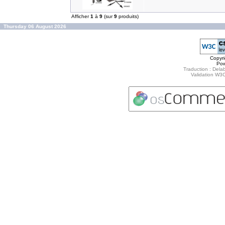
Afficher
1
à
9
(sur
9
produits)
Thursday 06 August 2026
Copyr
Po
Traduction : Delab
Validation W3C