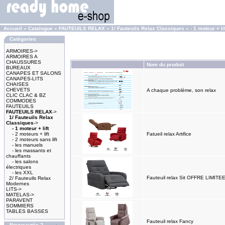
Accueil
»
Catalogue
»
FAUTEUILS RELAX
»
1/ Fauteuils Relax Classiques
»
- 1 moteur + lif
Catégories
ARMOIRES->
ARMOIRES A
CHAUSSURES
Nom du produit
BUREAUX
CANAPES ET SALONS
CANAPES-LITS
CHAISES
CHEVETS
A chaque problème, son relax
CLIC CLAC & BZ
COMMODES
FAUTEUILS
FAUTEUILS RELAX
->
1/ Fauteuils Relax
Classiques
->
- 1 moteur + lift
- 2 moteurs + lift
Fatueil relax Artifice
- 2 moteurs sans lift
- les manuels
- les massants et
chauffants
- les salons
électriques
- les XXL
Fauteuil relax Sit OFFRE LIMITE
2/ Fauteuils Relax
Modernes
LITS->
MATELAS->
PARAVENT
SOMMIERS
TABLES BASSES
Fauteuil relax Fancy
Nouveautés ?